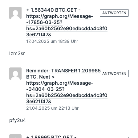
+ 1.563440 BTC.GET -
ANTWORTEN
https://graph.org/Message-
-17856-03-25?
hs=2a60b2562e90edbcdda4c3f0
3e621f47&
17.04.2025 um 18:39 Uhr
lzm3sr
Reminder: TRANSFER 1.209965
ANTWORTEN
BTC. Next >
https://graph.org/Message-
-04804-03-25?
hs=2a60b2562e90edbcdda4c3f0
3e621f47&
21.04.2025 um 22:13 Uhr
pfy2u4
+ 1.88995 BTC.GET -