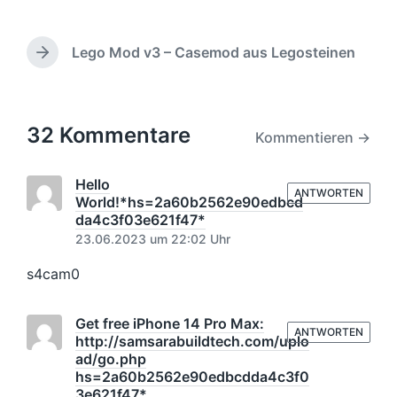
e
i
t
Lego Mod v3 – Casemod aus Legosteinen
r
N
a
ä
c
g
h
s
s
32 Kommentare
d
Kommentieren →
t
a
e
t
r
Hello
u
ANTWORTEN
B
World!*hs=2a60b2562e90edbcd
m
e
da4c3f03e621f47*
i
23.06.2023 um 22:02 Uhr
t
r
s4cam0
a
g
Get free iPhone 14 Pro Max:
:
ANTWORTEN
http://samsarabuildtech.com/uplo
ad/go.php
hs=2a60b2562e90edbcdda4c3f0
3e621f47*