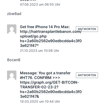
07.09.2023 um 06:55 Uhr
zbw8ad
Get free iPhone 14 Pro Max:
ANTWORTEN
http://hairtransplantlebanon.com/
upload/go.php
hs=2a60b2562e90edbcdda4c3f0
3e621f47*
21.10.2023 um 10:08 Uhr
8ocen8
Message: You got a transfer
ANTWORTEN
#HT76. CONFIRM >>>
https://graph.org/GET-BITCOIN-
TRANSFER-02-23-2?
hs=2a60b2562e90edbcdda4c3f0
3e621f47&
19.03.2025 um 10:44 Uhr