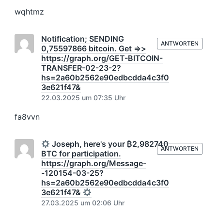
wqhtmz
Notification; SENDING
ANTWORTEN
0,75597866 bitcoin. Get =>>
https://graph.org/GET-BITCOIN-
TRANSFER-02-23-2?
hs=2a60b2562e90edbcdda4c3f0
3e621f47&
22.03.2025 um 07:35 Uhr
fa8vvn
Joseph, here's your ₿2,982740
ANTWORTEN
BTC for participation.
https://graph.org/Message-
-120154-03-25?
hs=2a60b2562e90edbcdda4c3f0
3e621f47&
27.03.2025 um 02:06 Uhr