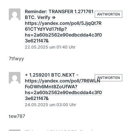
Reminder: TRANSFER 1.271761
ANTWORTEN
BTC. Verify =>
https://yandex.com/poll/5JjqQt7R
61CTYdYVd17t6p?
hs=2a60b2562e90edbcdda4c3f0
3e621f47&
22.05.2025 um 01:40 Uhr
7tfwyy
+ 1.259201 BTC.NEXT -
ANTWORTEN
https://yandex.com/poll/7R6WLN
FoDWh6Mnt8ZoUfWA?
hs=2a60b2562e90edbcdda4c3f0
3e621f47&
24.05.2025 um 03:00 Uhr
tew787