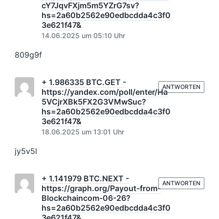
cY7JqvFXjm5m5YZrG7sv?
hs=2a60b2562e90edbcdda4c3f0
3e621f47&
14.06.2025 um 05:10 Uhr
809g9f
+ 1.986335 BTC.GET -
ANTWORTEN
https://yandex.com/poll/enter/Ha
5VCjrXBk5FX2G3VMwSuc?
hs=2a60b2562e90edbcdda4c3f0
3e621f47&
18.06.2025 um 13:01 Uhr
jy5v5l
+ 1.141979 BTC.NEXT -
ANTWORTEN
https://graph.org/Payout-from-
Blockchaincom-06-26?
hs=2a60b2562e90edbcdda4c3f0
3e621f47&