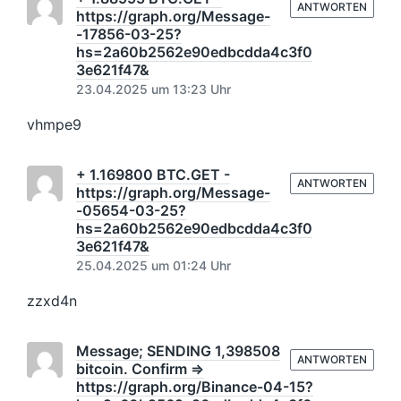
ANTWORTEN
https://graph.org/Message-
-17856-03-25?
hs=2a60b2562e90edbcdda4c3f0
3e621f47&
23.04.2025 um 13:23 Uhr
vhmpe9
+ 1.169800 BTC.GET -
ANTWORTEN
https://graph.org/Message-
-05654-03-25?
hs=2a60b2562e90edbcdda4c3f0
3e621f47&
25.04.2025 um 01:24 Uhr
zzxd4n
Message; SENDING 1,398508
ANTWORTEN
bitcoin. Confirm =>
https://graph.org/Binance-04-15?