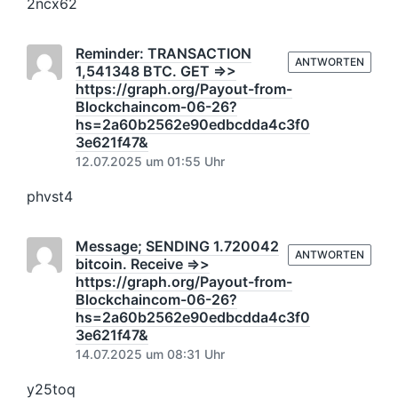
2ncx62
Reminder: TRANSACTION
ANTWORTEN
1,541348 BTC. GET =>>
https://graph.org/Payout-from-
Blockchaincom-06-26?
hs=2a60b2562e90edbcdda4c3f0
3e621f47&
12.07.2025 um 01:55 Uhr
phvst4
Message; SENDING 1.720042
ANTWORTEN
bitcoin. Receive =>>
https://graph.org/Payout-from-
Blockchaincom-06-26?
hs=2a60b2562e90edbcdda4c3f0
3e621f47&
14.07.2025 um 08:31 Uhr
y25toq