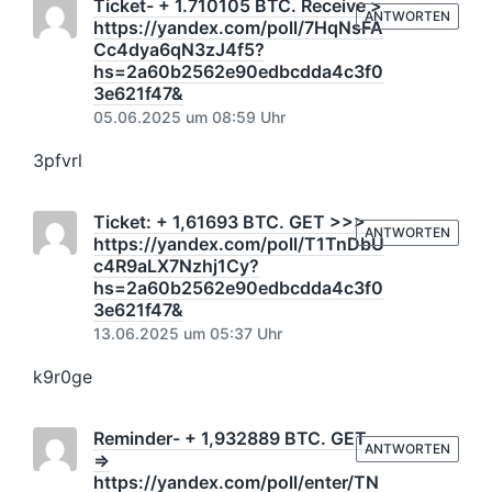
Ticket- + 1.710105 BTC. Receive >
ANTWORTEN
https://yandex.com/poll/7HqNsFA
Cc4dya6qN3zJ4f5?
hs=2a60b2562e90edbcdda4c3f0
3e621f47&
05.06.2025 um 08:59 Uhr
3pfvrl
Ticket: + 1,61693 BTC. GET >>>
ANTWORTEN
https://yandex.com/poll/T1TnDbU
c4R9aLX7Nzhj1Cy?
hs=2a60b2562e90edbcdda4c3f0
3e621f47&
13.06.2025 um 05:37 Uhr
k9r0ge
Reminder- + 1,932889 BTC. GET
ANTWORTEN
=>
https://yandex.com/poll/enter/TN