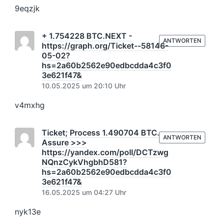
9eqzjk
+ 1.754228 BTC.NEXT -
ANTWORTEN
https://graph.org/Ticket--58146-
05-02?
hs=2a60b2562e90edbcdda4c3f0
3e621f47&
10.05.2025 um 20:10 Uhr
v4mxhg
Ticket; Process 1.490704 BTC.
ANTWORTEN
Assure >>>
https://yandex.com/poll/DCTzwg
NQnzCykVhgbhD581?
hs=2a60b2562e90edbcdda4c3f0
3e621f47&
16.05.2025 um 04:27 Uhr
nyk13e