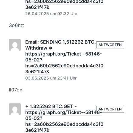
hs=2a60b2562e90edbcdda4c3f0
3e621f47&
26.04.2025 um 02:32 Uhr
3o6htt
Email; SENDING 1,512262 BTC.
ANTWORTEN
Withdraw =>
https://graph.org/Ticket--58146-
05-02?
hs=2a60b2562e90edbcdda4c3f0
3e621f47&
03.05.2025 um 23:41 Uhr
ll07dn
+ 1.325262 BTC.GET -
ANTWORTEN
https://graph.org/Ticket--58146-
05-02?
hs=2a60b2562e90edbcdda4c3f0
3e621f47&