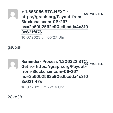
+ 1.663056 BTC.NEXT -
ANTWORTEN
https://graph.org/Payout-from-
Blockchaincom-06-26?
hs=2a60b2562e90edbcdda4c3f0
3e621f47&
16.07.2025 um 05:27 Uhr
gs0osk
Reminder- Process 1.206322 BTC.
ANTWORTEN
Get >> https://graph.org/Payout-
from-Blockchaincom-06-26?
hs=2a60b2562e90edbcdda4c3f0
3e621f47&
16.07.2025 um 22:14 Uhr
28kc38