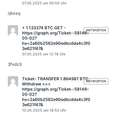
07.05.2025 um 00:50 Uhr
rjboxq
+ 1.133374 BTC.GET -
ANTWORTEN
https://graph.org/Ticket--58146-
05-02?
hs=2a60b2562e90edbcdda4c3f0
3e621f47&
07.05.2025 um 12:18 Uhr
3fvdz3
Ticket- TRANSFER 1.864987 BTC.
ANTWORTEN
Withdraw >>>
https://graph.org/Ticket--58146-
05-02?
hs=2a60b2562e90edbcdda4c3f0
3e621f47&
10.05.2025 um 18:52 Uhr