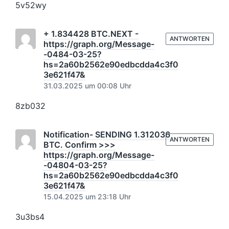
5v52wy
+ 1.834428 BTC.NEXT -
ANTWORTEN
https://graph.org/Message-
-0484-03-25?
hs=2a60b2562e90edbcdda4c3f0
3e621f47&
31.03.2025 um 00:08 Uhr
8zb032
Notification- SENDING 1.312036
ANTWORTEN
BTC. Confirm >>>
https://graph.org/Message-
-04804-03-25?
hs=2a60b2562e90edbcdda4c3f0
3e621f47&
15.04.2025 um 23:18 Uhr
3u3bs4