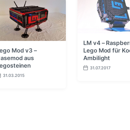
g
s
d
a
t
u
m
LM v4 – Raspberr
ego Mod v3 –
Lego Mod für Ko
asemod aus
Ambilight
egosteinen
31.07.2017
B
31.03.2015
e
i
t
r
a
g
s
d
a