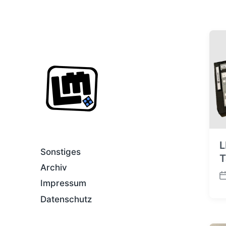
PCs and more - rebuilt...
L
Sonstiges
T
Archiv
B
Impressum
e
Datenschutz
i
t
r