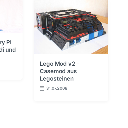
a
g
s
d
a
t
u
y Pi
m
di und
Lego Mod v2 –
Casemod aus
Legosteinen
31.07.2008
B
e
i
t
r
a
g