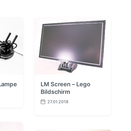
 Lampe
LM Screen – Lego
Bildschirm
27.01.2018
B
e
i
t
r