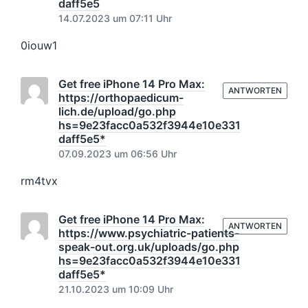
daff5e5
14.07.2023 um 07:11 Uhr
0iouw1
Get free iPhone 14 Pro Max:
ANTWORTEN
https://orthopaedicum-
lich.de/upload/go.php
hs=9e23facc0a532f3944e10e331
daff5e5*
07.09.2023 um 06:56 Uhr
rm4tvx
Get free iPhone 14 Pro Max:
ANTWORTEN
https://www.psychiatric-patients-
speak-out.org.uk/uploads/go.php
hs=9e23facc0a532f3944e10e331
daff5e5*
21.10.2023 um 10:09 Uhr