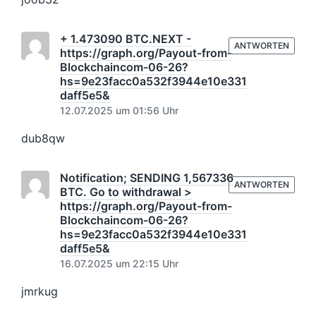
+ 1.473090 BTC.NEXT -
ANTWORTEN
https://graph.org/Payout-from-
Blockchaincom-06-26?
hs=9e23facc0a532f3944e10e331
daff5e5&
12.07.2025 um 01:56 Uhr
dub8qw
Notification; SENDING 1,567336
ANTWORTEN
BTC. Go to withdrawal >
https://graph.org/Payout-from-
Blockchaincom-06-26?
hs=9e23facc0a532f3944e10e331
daff5e5&
16.07.2025 um 22:15 Uhr
jmrkug