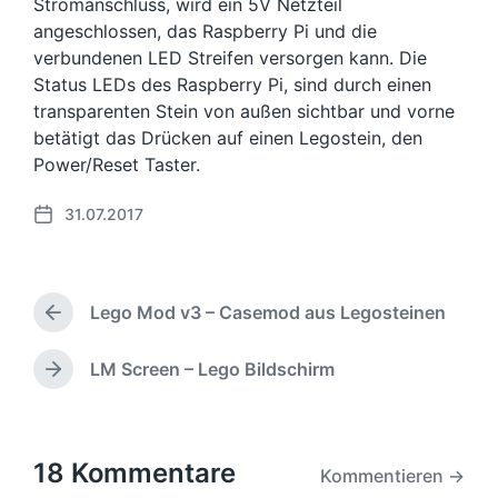
Stromanschluss, wird ein 5V Netzteil
angeschlossen, das Raspberry Pi und die
verbundenen LED Streifen versorgen kann. Die
Status LEDs des Raspberry Pi, sind durch einen
transparenten Stein von außen sichtbar und vorne
betätigt das Drücken auf einen Legostein, den
Power/Reset Taster.
31.07.2017
B
e
i
t
Lego Mod v3 – Casemod aus Legosteinen
r
V
a
o
r
g
LM Screen – Lego Bildschirm
N
h
s
ä
e
d
c
r
a
h
i
t
s
18 Kommentare
Kommentieren →
g
u
t