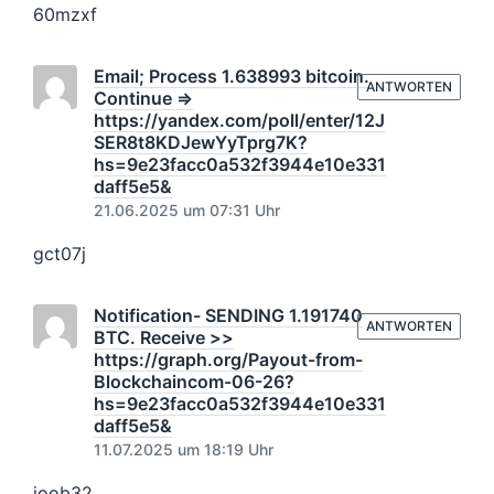
60mzxf
Email; Process 1.638993 bitcoin.
ANTWORTEN
Continue =>
https://yandex.com/poll/enter/12J
SER8t8KDJewYyTprg7K?
hs=9e23facc0a532f3944e10e331
daff5e5&
21.06.2025 um 07:31 Uhr
gct07j
Notification- SENDING 1.191740
ANTWORTEN
BTC. Receive >>
https://graph.org/Payout-from-
Blockchaincom-06-26?
hs=9e23facc0a532f3944e10e331
daff5e5&
11.07.2025 um 18:19 Uhr
joob32