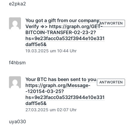
e2pka2
You got a gift from our company.
ANTWORTEN
Verify =>> https://graph.org/GET-
BITCOIN-TRANSFER-02-23-2?
hs=9e23facc0a532f3944e10e331
daff5e5&
19.03.2025 um 10:44 Uhr
f4hbsm
Your BTC has been sent to you.
ANTWORTEN
https://graph.org/Message-
-120154-03-25?
hs=9e23facc0a532f3944e10e331
daff5e5&
27.03.2025 um 02:07 Uhr
uya030