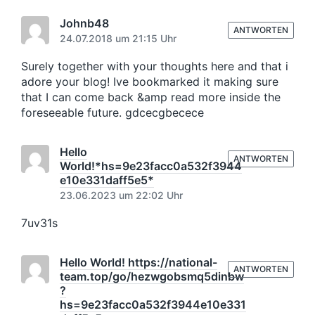
e
m
e
r
r
Johnb48
B
ANTWORTEN
B
24.07.2018 um 21:15 Uhr
e
e
i
i
Surely together with your thoughts here and that i
t
t
adore your blog! Ive bookmarked it making sure
r
r
that I can come back &amp read more inside the
a
a
foreseeable future. gdcecgbecece
g
g
:
:
Hello
ANTWORTEN
World!*hs=9e23facc0a532f3944
e10e331daff5e5*
23.06.2023 um 22:02 Uhr
7uv31s
Hello World! https://national-
ANTWORTEN
team.top/go/hezwgobsmq5dinbw
?
hs=9e23facc0a532f3944e10e331