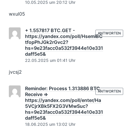
10.05.2025 um 20:12 Uhr
wxul05
+ 1.557817 BTC.GET -
ANTWORTEN
https://yandex.com/poll/HsemiBC
tfopPhJGk2rGvc2?
hs=9e23facc0a532f3944e10e331
daff5e5&
22.05.2025 um 01:41 Uhr
jvcsj2
Reminder: Process 1.313886 BTC.
ANTWORTEN
Receive =>
https://yandex.com/poll/enter/Ha
5VCjrXBk5FX2G3VMwSuc?
hs=9e23facc0a532f3944e10e331
daff5e5&
18.06.2025 um 13:02 Uhr