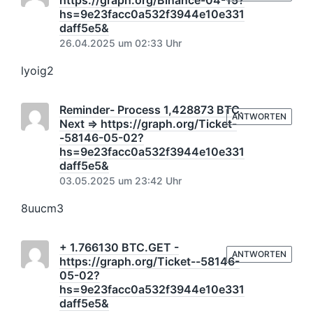
hs=9e23facc0a532f3944e10e331
daff5e5&
26.04.2025 um 02:33 Uhr
lyoig2
Reminder- Process 1,428873 BTC.
ANTWORTEN
Next => https://graph.org/Ticket-
-58146-05-02?
hs=9e23facc0a532f3944e10e331
daff5e5&
03.05.2025 um 23:42 Uhr
8uucm3
+ 1.766130 BTC.GET -
ANTWORTEN
https://graph.org/Ticket--58146-
05-02?
hs=9e23facc0a532f3944e10e331
daff5e5&