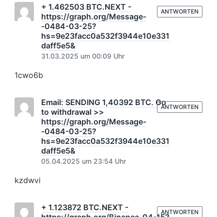
+ 1.462503 BTC.NEXT -
ANTWORTEN
https://graph.org/Message-
-0484-03-25?
hs=9e23facc0a532f3944e10e331
daff5e5&
31.03.2025 um 00:09 Uhr
1cwo6b
Email: SENDING 1,40392 BTC. Go
ANTWORTEN
to withdrawal >>
https://graph.org/Message-
-0484-03-25?
hs=9e23facc0a532f3944e10e331
daff5e5&
05.04.2025 um 23:54 Uhr
kzdwvi
+ 1.123872 BTC.NEXT -
ANTWORTEN
https://graph.org/Binance-04-15?